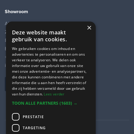
Showroom
Aluvida
×
Zwaaikomstraat 22
Deze website maakt
gebruik van cookies.
8800 Roeselare
BE0777.352.654
We gebruiken cookies om inhoud en
advertenties te personaliseren en om ons
+32 (0)478 706 215
verkeer te analyseren. We delen ook
info@aluvida.eu
informatie over uw gebruik van onze site
met onze advertentie- en analysepartners,
die deze kunnen combineren met andere
informatie die u aan hen heeft verstrekt of
Openingsuren
die zij hebben verzameld door uw gebruik
van hun diensten.
Lees verder
TOON ALLE PARTNERS
(1603) →
PRESTATIE
TARGETING
Algemene voorwaarden